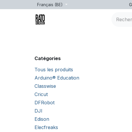
Se rendre au contenu
Français (BE)
G
Marques
Âge
Formation
leçons
Catégories
Tous les produits
Arduino® Education
Classwise
Cricut
DFRobot
DJI
Edison
Elecfreaks