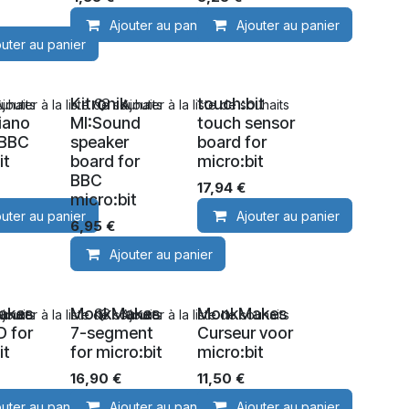
Ajouter au panier
Ajouter au panier
outer au panier
k
Kitronik
touch:bit
ouhaits
Ajouter à la liste de souhaits
Ajouter à la liste de souhaits
iano
MI:Sound
touch sensor
 BBC
speaker
board for
it
board for
micro:bit
BBC
17,94
€
micro:bit
outer au panier
Ajouter au panier
6,95
€
Ajouter au panier
akes
MonkMakes
MonkMakes
ouhaits
Ajouter à la liste de souhaits
Ajouter à la liste de souhaits
D for
7-segment
Curseur voor
it
for micro:bit
micro:bit
16,90
€
11,50
€
outer au panier
Ajouter au panier
Ajouter au panier