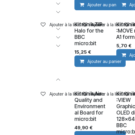
Ajouter au panier
Aj
Kitronik ZIP
Kitroni
Ajouter à la liste de souhaits
Ajouter à la liste de s
Halo for the
:MOVE 
BBC
A1 form
micro:bit
5,70
€
15,25
€
Aj
Ajouter au panier
Kitronik Air
Kitroni
Ajouter à la liste de souhaits
Ajouter à la liste de s
Quality and
:VIEW
Environment
Graphi
al Board for
OLED di
micro:bit
128x64
BBC
49,90
€
micro:b