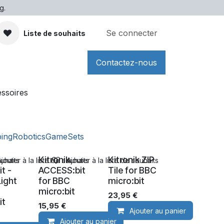
g.
Se connecter
Liste de souhaits
Contactez-nous
ssoires
ping
Robotics
Game
Sets
k
Kitronik
Kitronik ZIP
ouhaits
Ajouter à la liste de souhaits
Ajouter à la liste de souhaits
t -
ACCESS:bit
Tile for BBC
Light
for BBC
micro:bit
C
micro:bit
23,95
€
it
15,95
€
Ajouter au panier
Ajouter au panier