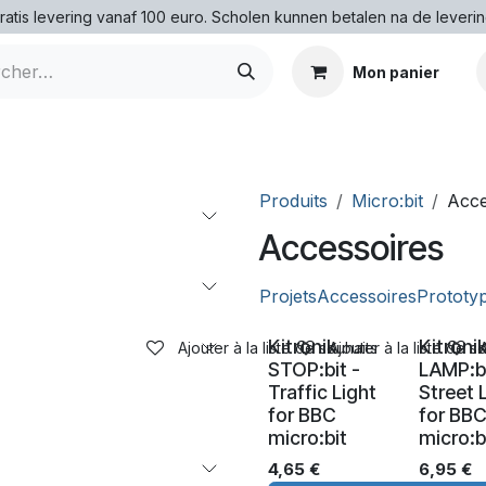
ratis levering vanaf 100 euro. Scholen kunnen betalen na de leverin
Mon panier
Produits
Micro:bit
Acce
Accessoires
Projets
Accessoires
Prototy
Kitronik
Kitroni
Ajouter à la liste de souhaits
Ajouter à la liste de s
STOP:bit -
LAMP:bi
Traffic Light
Street 
for BBC
for BB
micro:bit
micro:b
4,65
€
6,95
€