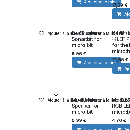
Ajouter au panier
17,39
€
Aj
Elecfreaks
Kitroni
Ajouter à la liste de souhaits
Ajouter à la liste de s
Sonar:bit for
:KLEF P
micro:bit
for the
micro:b
9,95
€
21,65
€
Ajouter au panier
Aj
MonkMakes
MonkM
Ajouter à la liste de souhaits
Ajouter à la liste de s
Speaker for
RGB LE
micro:bit
micro:b
9,99
€
4,76
€
Ajouter au panier
Aj