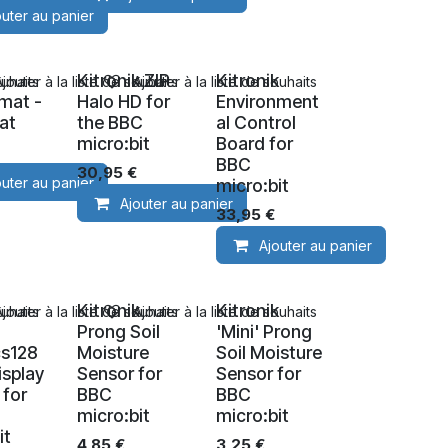
outer au panier
k
Kitronik ZIP
Kitronik
ouhaits
Ajouter à la liste de souhaits
Ajouter à la liste de souhaits
mat -
Halo HD for
Environment
at
the BBC
al Control
micro:bit
Board for
BBC
30,95
€
outer au panier
micro:bit
Ajouter au panier
33,95
€
Ajouter au panier
k
Kitronik
Kitronik
ouhaits
Ajouter à la liste de souhaits
Ajouter à la liste de souhaits
Prong Soil
'Mini' Prong
cs128
Moisture
Soil Moisture
splay
Sensor for
Sensor for
 for
BBC
BBC
micro:bit
micro:bit
it
4,85
€
3,25
€