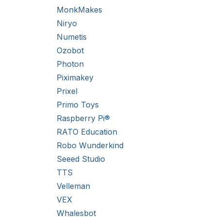
MonkMakes
Niryo
Numetis
Ozobot
Photon
Piximakey
Prixel
Primo Toys
Raspberry Pi®
RATO Education
Robo Wunderkind
Seeed Studio
TTS
Velleman
VEX
Whalesbot