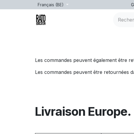
Se rendre au contenu
Français (BE)
G
Marques
Âge
Formation
leçons
Les commandes peuvent également être ret
Les commandes peuvent être retournées dans
Livraison Europe.