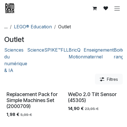
Se rendre au contenu
...
LEGO® Education
Outlet
Outlet
Sciences
Science
SPIKE™
FLL
BricQ
Enseignement
Boites
du
Motion
maternel
range
numérique
& IA
Filtres
Replacement Pack for
WeDo 2.0 Tilt Sensor
End Of Life
End Of Life
Simple Machines Set
(45305)
(2000709)
14,90
€
23,95
€
1,98
€
5,99
€