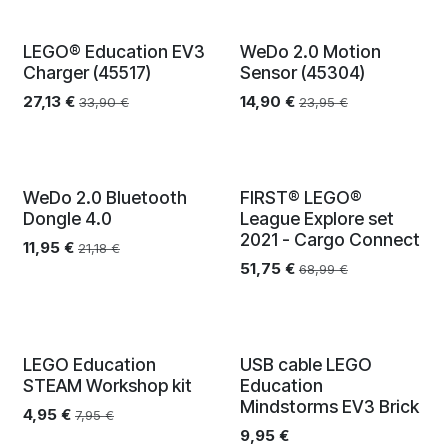
LEGO® Education EV3
WeDo 2.0 Motion
End Of Life
End Of Life
Charger (45517)
Sensor (45304)
27,13
€
14,90
€
33,90
€
23,95
€
WeDo 2.0 Bluetooth
FIRST® LEGO®
End Of Life
End Of Life
Dongle 4.0
League Explore set
2021 - Cargo Connect
11,95
€
21,18
€
51,75
€
68,99
€
LEGO Education
USB cable LEGO
End Of Life
STEAM Workshop kit
Education
Mindstorms EV3 Brick
4,95
€
7,95
€
9,95
€