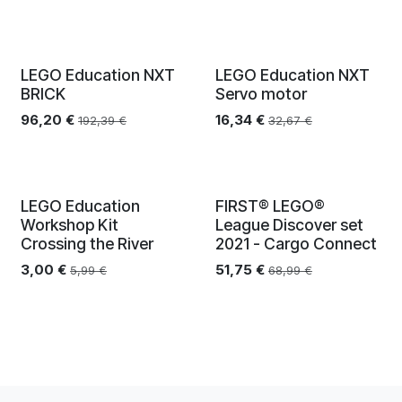
LEGO Education NXT
LEGO Education NXT
End Of Life
End Of Life
BRICK
Servo motor
96,20
€
16,34
€
192,39
€
32,67
€
LEGO Education
FIRST® LEGO®
End Of Life
End Of Life
Workshop Kit
League Discover set
Crossing the River
2021 - Cargo Connect
3,00
€
51,75
€
5,99
€
68,99
€