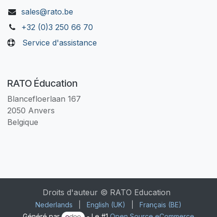
sales@rato.be
+32 (0)3 250 66 70
Service d'assistance
RATO Éducation
Blancefloerlaan 167
2050 Anvers
Belgique
Droits d'auteur © RATO Education
Nederlands
|
English (UK)
|
Français (BE)
Généré par
- Le #1
Open Source eCommerce