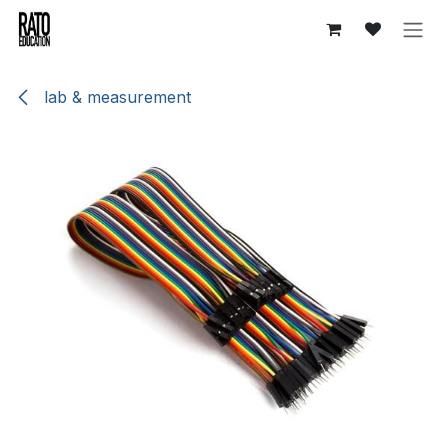
Se rendre au contenu
lab & measurement