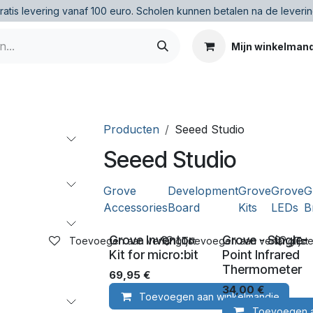
ratis levering vanaf 100 euro
.
Scholen kunnen betalen na de leverin
Mijn winkelman
Producten
Seeed Studio
Seeed Studio
Grove
Development
Grove
Grove
G
Accessories
Board
Kits
LEDs
B
Grove Inventor
Grove - Single-
Toevoegen aan verlanglijst
Toevoegen aan verlanglijst
Toe
Kit for micro:bit
Point Infrared
Thermometer
69,95
€
34,00
€
Toevoegen aan winkelmandje
Toevoegen a