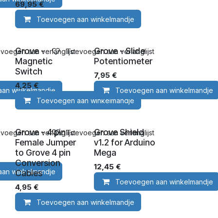
69,95
€
Toevoegen aan winkelmandje
Grove -
Grove - Slide
voegen aan verlanglijst
Toevoegen aan verlanglijst
Magnetic
Potentiometer
Switch
7,95
€
4,25
€
an winkelmandje
Toevoegen aan winkelmandje
Toevoegen aan winkelmandje
Grove - 4 pin
Grove Shield
voegen aan verlanglijst
Toevoegen aan verlanglijst
Female Jumper
v1.2 for Arduino
to Grove 4 pin
Mega
Conversion
12,45
€
an winkelmandje
Cables
Toevoegen aan winkelmandje
4,95
€
Toevoegen aan winkelmandje