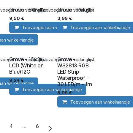
Grove - Servo
Grove - Relay
voegen aan verlanglijst
Toevoegen aan verlanglijst
9,50
€
3,99
€
Toevoegen aan winkelmandje
Toevoegen aan winkelmandje
an winkelmandje
Grove - 16x2
Grove -
voegen aan verlanglijst
Toevoegen aan verlanglijst
LCD (White on
WS2813 RGB
Blue) I2C
LED Strip
Waterproof -
9,24
€
an winkelmandje
30 LED/m - 1m
Toevoegen aan winkelmandje
8,99
€
Toevoegen aan winkelmandje
4
…
6