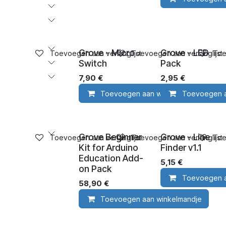
Grove - Micro
Grove - LED
Toevoegen aan verlanglijst
Toevoegen aan verlanglijst
Toe
Switch
Pack
7,90
€
2,95
€
Toevoegen aan winkelmandje
Toevoegen a
Grove Beginner
Grove - Line
Toevoegen aan verlanglijst
Toevoegen aan verlanglijst
Toe
Kit for Arduino
Finder v1.1
Education Add-
5,15
€
on Pack
Toevoegen a
58,90
€
Toevoegen aan winkelmandje