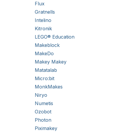
Flux
Gratnells
Intelino
Kitronik
LEGO® Education
Makeblock
MakeDo
Makey Makey
Matatalab
Micro:bit
MonkMakes
Niryo
Numetis
Ozobot
Photon
Piximakey