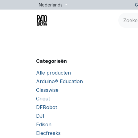
Overslaan naar inhoud
Nederlands
G
Merken
Leeftijd
Opleidingen
Lessen
Categorieën
Alle producten
Arduino® Education
Classwise
Cricut
DFRobot
DJI
Edison
Elecfreaks