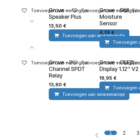
Grove -
Grove - Soil
Toevoegen aan verlanglijst
Toevoegen aan verlanglijst
Toe
Speaker Plus
Moisture
Sensor
13,50
€
4,76
€
Toevoegen aan winkelmandje
Toevoegen a
Grove - 2-
Grove - OLED
Toevoegen aan verlanglijst
Toevoegen aan verlanglijst
Toe
Channel SPDT
Display 1.12'' V2
Relay
19,95
€
13,60
€
Toevoegen a
Toevoegen aan winkelmandje
1
2
3