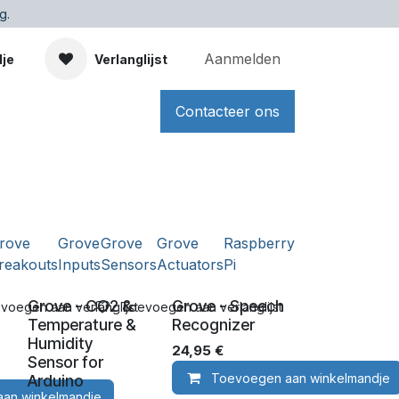
g.
Aanmelden
dje
Verlanglijst
Contacteer ons
rove
Grove
Grove
Grove
Raspberry
reakouts
Inputs
Sensors
Actuators
Pi
Grove - CO2 &
Grove - Speech
voegen aan verlanglijst
Toevoegen aan verlanglijst
Temperature &
Recognizer
Humidity
24,95
€
Sensor for
Toevoegen aan winkelmandje
Arduino
an winkelmandje