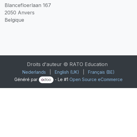
Blancefloerlaan 167
2050 Anvers
Belgique
Droits d'auteur © RATO Education
Nederlands
|
English (UK)
|
Français (BE)
Généré par
- Le #1
Open Source eCommerce