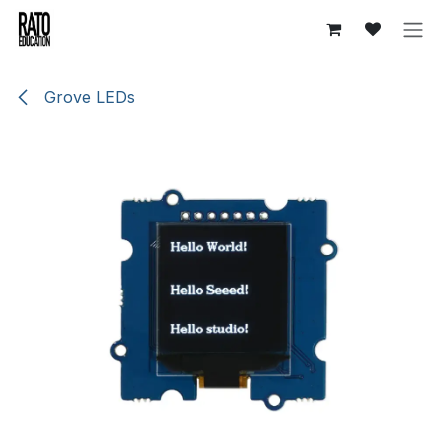
Se rendre au contenu
Grove LEDs