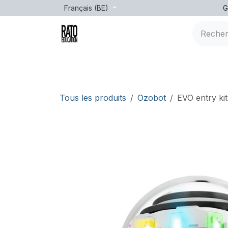
Se rendre au contenu
Français (BE)
G
Marques
Âge
Formation
leçons
Tous les produits
Ozobot
EVO entry kit