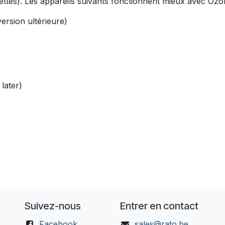
lettes). Les appareils suivants fonctionnent mieux avec Ozo
rsion ultérieure)
later)
Suivez-nous
Entrer en contact
Facebook
sales@rato.be