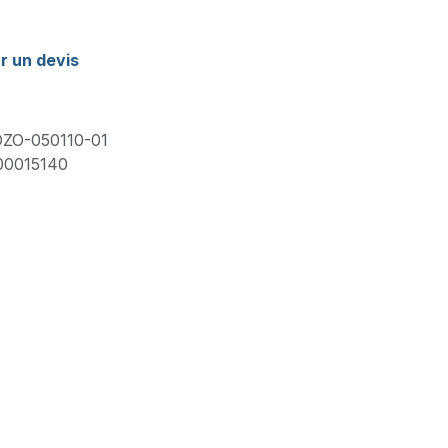
r un devis
ZO-050110-01
00015140