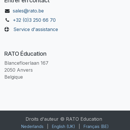
Entrer en contact
sales@rato.be
+32 (0)3 250 66 70
Service d'assistance
RATO Éducation
Blancefloerlaan 167
2050 Anvers
Belgique
Droits d'auteur © RATO Education
Nederlands
|
English (UK)
|
Français (BE)