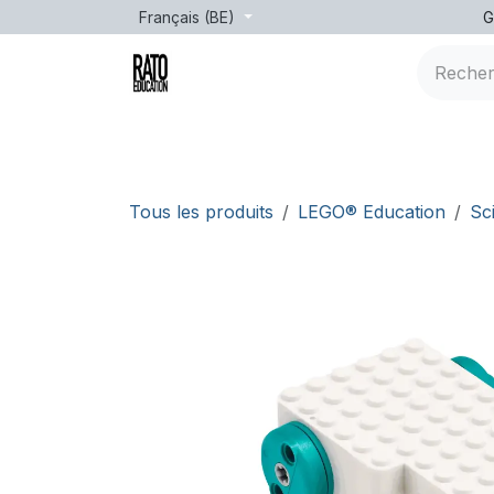
Se rendre au contenu
Français (BE)
G
Marques
Âge
Formation
leçons
Tous les produits
LEGO® Education
Sc