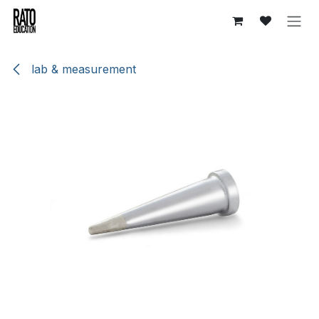
Se rendre au contenu
lab & measurement