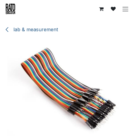
Overslaan naar inhoud
lab & measurement