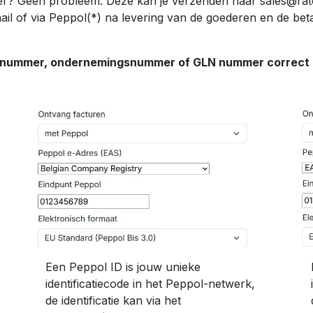
rder? Geen probleem. Deze kan je verzenden naar sales@rat
mail of via Peppol(*) na levering van de goederen en de be
TW nummer, ondernemingsnummer of GLN nummer correct i
Een Peppol ID is jouw unieke
identificatiecode in het Peppol-netwerk,
de identificatie kan via het