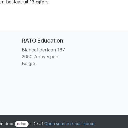
en bestaat uit 13 cijfers.
RATO Education
Blancefloerlaan 167
2050 Antwerpen
Belgïe
en door
- De #1
Open source e-commerce