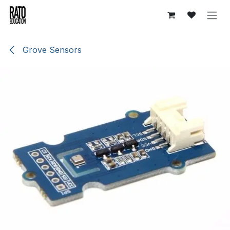
Overslaan naar inhoud
Grove Sensors