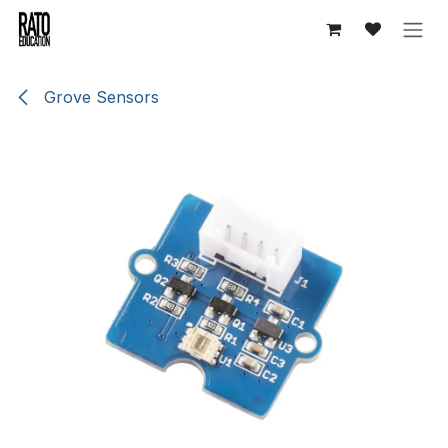
Overslaan naar inhoud
Grove Sensors