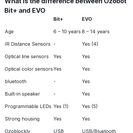
What is the difference between Ozobot
Bit+ and EVO
Bit+
EVO
Age
6 – 10 years
8 – 14 years
IR Distance Sensors
-
Yes (4)
Optical line sensors
Yes
Yes
Optical color sensors
Yes
Yes
bluetooth
-
Yes
Built-in speaker
-
Yes
Programmable LEDs
Yes (1)
Yes (5)
Strong housing
Yes
Yes
Ozoblockly
USB
USB/Bluetooth