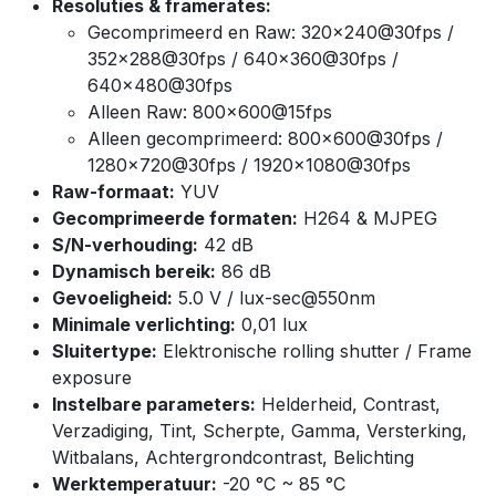
Resoluties & framerates:
Gecomprimeerd en Raw: 320×240@30fps /
352×288@30fps / 640×360@30fps /
640×480@30fps
Alleen Raw: 800×600@15fps
Alleen gecomprimeerd: 800×600@30fps /
1280×720@30fps / 1920×1080@30fps
Raw-formaat:
YUV
Gecomprimeerde formaten:
H264 & MJPEG
S/N-verhouding:
42 dB
Dynamisch bereik:
86 dB
Gevoeligheid:
5.0 V / lux-sec@550nm
Minimale verlichting:
0,01 lux
Sluitertype:
Elektronische rolling shutter / Frame
exposure
Instelbare parameters:
Helderheid, Contrast,
Verzadiging, Tint, Scherpte, Gamma, Versterking,
Witbalans, Achtergrondcontrast, Belichting
Werktemperatuur:
-20 °C ~ 85 °C