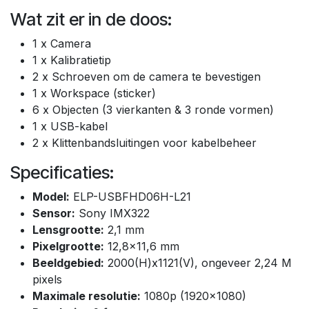
Wat zit er in de doos:
1 x Camera
1 x Kalibratietip
2 x Schroeven om de camera te bevestigen
1 x Workspace (sticker)
6 x Objecten (3 vierkanten & 3 ronde vormen)
1 x USB-kabel
2 x Klittenbandsluitingen voor kabelbeheer
Specificaties:
Model:
ELP-USBFHD06H-L21
Sensor:
Sony IMX322
Lensgrootte:
2,1 mm
Pixelgrootte:
12,8×11,6 mm
Beeldgebied:
2000(H)x1121(V), ongeveer 2,24 M
pixels
Maximale resolutie:
1080p (1920×1080)