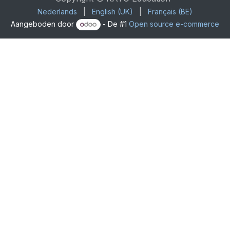
Nederlands
|
English (UK)
|
Français (BE)
Aangeboden door
- De #1
Open source e-commerce