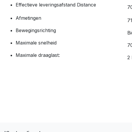
Effectieve leveringsafstand Distance
7
Afmetingen
7
Bewegingsrichting
Bi
Maximale snelheid
7
Maximale draaglast:
2 