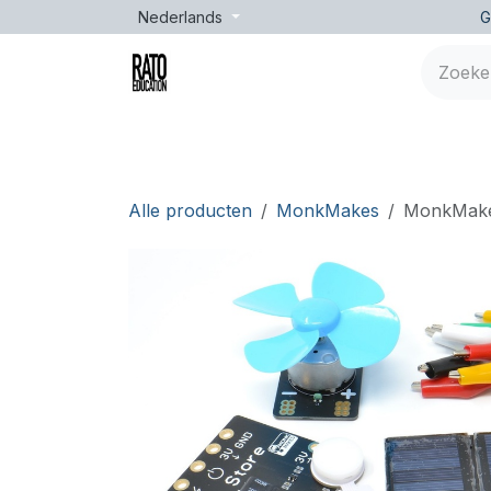
Overslaan naar inhoud
Nederlands
G
Merken
Leeftijd
Opleidingen
Lessen
Alle producten
MonkMakes
MonkMakes