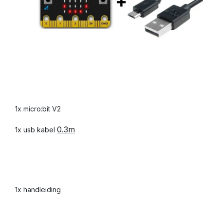
1x micro:bit V2
0.3m
1x usb kabel
1x handleiding