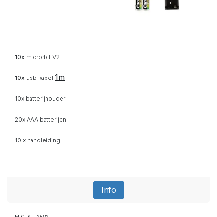
10x
micro:bit V2
1m
10x
usb kabel
10x batterijhouder
20x AAA
batterijen
10 x handleiding
Info
MIC-SET25V2