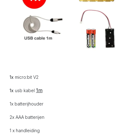
1x
micro:bit V2
1m
1x
usb kabel
1x batterijhouder
2x AAA
batterijen
1 x handleiding