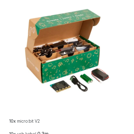
10x
micro:bit V2
0.3m
10x
usb kabel