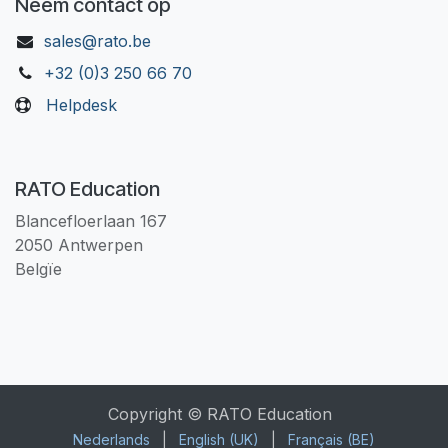
Neem contact op
sales@rato.be
+32 (0)3 250 66 70
Helpdesk
RATO Education
Blancefloerlaan 167
2050 Antwerpen
Belgïe
Copyright © RATO Education
Nederlands
|
English (UK)
|
Français (BE)