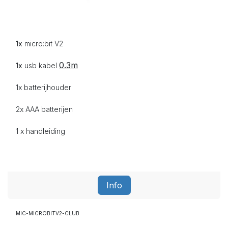
1x
micro:bit V2
0.3m
1x
usb kabel
1x batterijhouder
2x AAA
batterijen
1 x handleiding
Info
MIC-MICROBITV2-CLUB