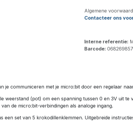
Algemene voorwaard
Contacteer ons voor 
Interne referentie:
M
Barcode:
06826985
 je communiceren met je micro:bit door een regelaar naar 
ele weerstand (pot) om een ​​spanning tussen 0 en 3V uit t
van de micro:bit-verbindingen als analoge ingang.
lus een set van 5 krokodillenklemmen. Uitgebreide instructie