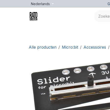
Overslaan naar inhoud
Nederlands
G
Merken
Leeftijd
Opleidingen
Lessen
Alle producten
Micro:bit
Accessoires