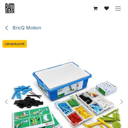
Overslaan naar inhoud
BricQ Motion
Uitverkocht
Uitverkocht