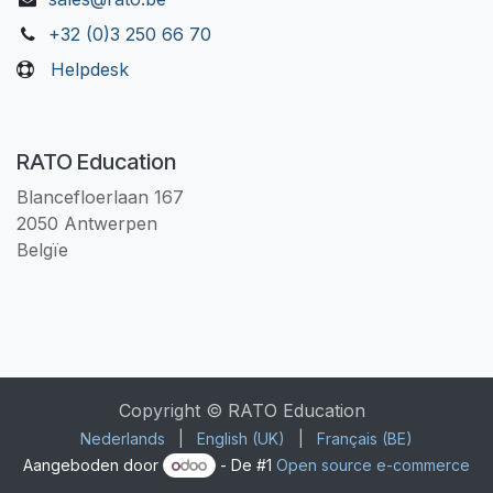
+32 (0)3 250 66 70
Helpdesk
RATO Education
Blancefloerlaan 167
2050 Antwerpen
Belgïe
Copyright © RATO Education
Nederlands
|
English (UK)
|
Français (BE)
Aangeboden door
- De #1
Open source e-commerce