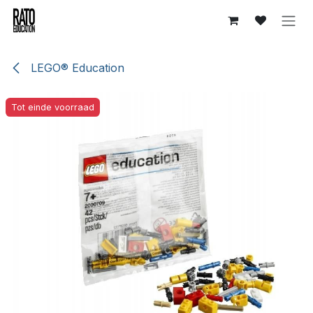
Overslaan naar inhoud
LEGO® Education
Tot einde voorraad