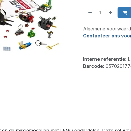
Algemene voorwaard
Contacteer ons voor 
Interne referentie:
L
Barcode:
057020177
at en de missiemodellen met LEGO onderdelen. Deze set wor