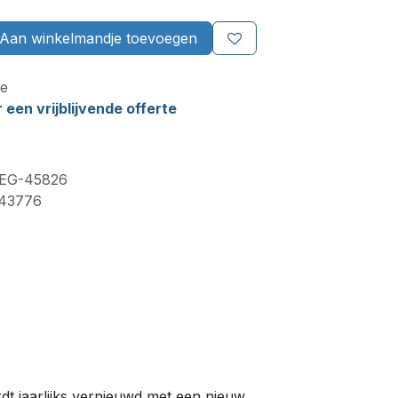
Aan winkelmandje toevoegen
e
een vrijblijvende offerte
EG-45826
43776
dt jaarlijks vernieuwd met een nieuw