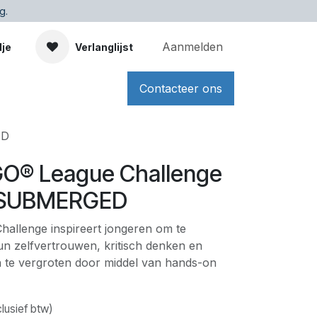
g.
Aanmelden
dje
Verlanglijst
Contacteer ons
ED
GO® League Challenge
- SUBMERGED
allenge inspireert jongeren om te
n zelfvertrouwen, kritisch denken en
 te vergroten door middel van hands-on
clusief btw)