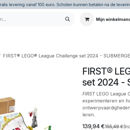
ratis levering vanaf 100 euro
.
Scholen kunnen betalen na de leverin
Mijn winkelman
FIRST® LEGO® League Challenge set 2024 - SUBMERG
FIRST® LE
set 2024 
FIRST
LEGO League Ch
experimenteren en hu
ontwerpvaardigheden
leren.
139,94
€
155,49
€
(In