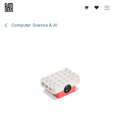
Overslaan naar inhoud
Computer Science & AI