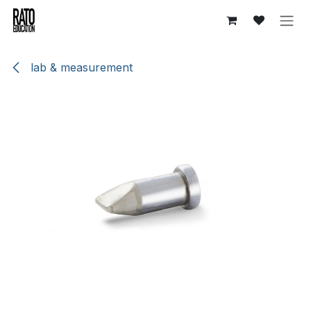
Overslaan naar inhoud
lab & measurement