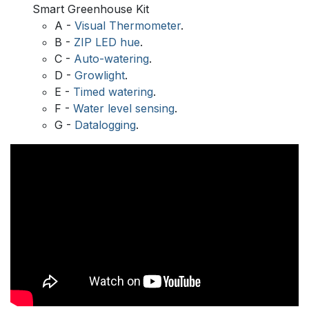
Smart Greenhouse Kit
A -
Visual Thermometer
.
B -
ZIP LED hue
.
C -
Auto-watering
.
D -
Growlight
.
E -
Timed watering
.
F -
Water level sensing
.
G -
Datalogging
.