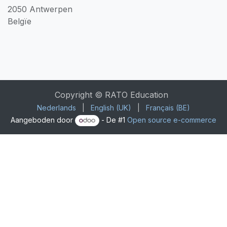
2050 Antwerpen
Belgïe
Copyright © RATO Education
Nederlands
|
English (UK)
|
Français (BE)
Aangeboden door
- De #1
Open source e-commerce