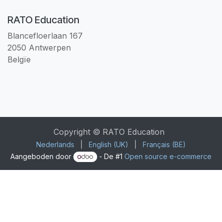
RATO Education
Blancefloerlaan 167
2050 Antwerpen
Belgïe
Copyright © RATO Education
Nederlands
|
English (UK)
|
Français (BE)
Aangeboden door
- De #1
Open source e-commerce