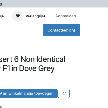
g.
Aanmelden
dje
Verlanglijst
Contacteer ons
ert 6 Non Identical
r F1 in Dove Grey
Aan winkelmandje toevoegen
e