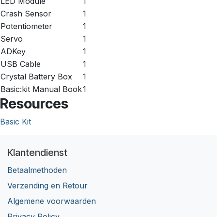
LED Module
1
Crash Sensor
1
Potentiometer
1
Servo
1
ADKey
1
USB Cable
1
Crystal Battery Box
1
Basic:kit Manual Book
1
Resources
Basic Kit
Klantendienst
Betaalmethoden
Verzending en Retour
Algemene voorwaarden
Privacy Policy