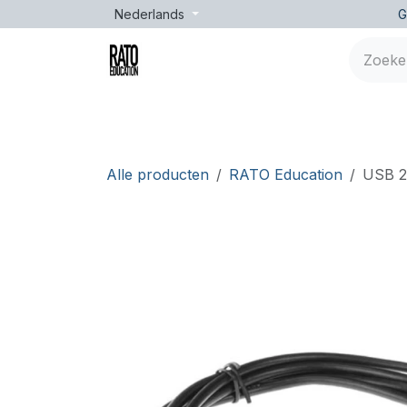
Overslaan naar inhoud
Nederlands
G
Merken
Leeftijd
Opleidingen
Lessen
Alle producten
RATO Education
USB 2.