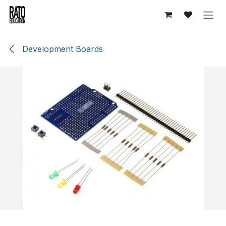
Overslaan naar inhoud
Development Boards