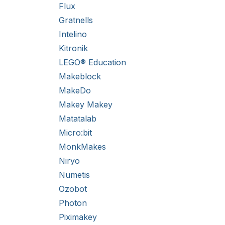
Flux
Gratnells
Intelino
Kitronik
LEGO® Education
Makeblock
MakeDo
Makey Makey
Matatalab
Micro:bit
MonkMakes
Niryo
Numetis
Ozobot
Photon
Piximakey