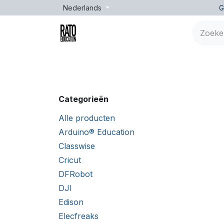
Overslaan naar inhoud
Nederlands
G
Merken
Leeftijd
Opleidingen
Lessen
Categorieën
Alle producten
Arduino® Education
Classwise
Cricut
DFRobot
DJI
Edison
Elecfreaks