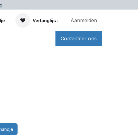
g.
Aanmelden
dje
Verlanglijst
Contacteer ons
mandje