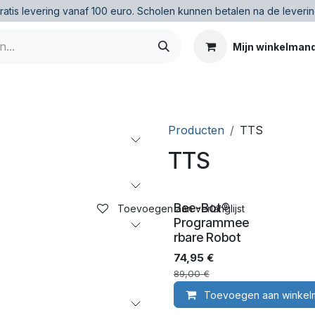
ratis levering vanaf 100 euro
.
Scholen kunnen betalen na de leverin
Mijn winkelman
Producten
TTS
TTS
Bee-Bot®
Toevoegen aan verlanglijst
Programmee
rbare Robot
74,95
€
89,00
€
Toevoegen aan winkel