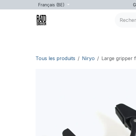
Se rendre au contenu
Français (BE)
G
Marques
Âge
Formation
leçons
Tous les produits
Niryo
Large gripper 